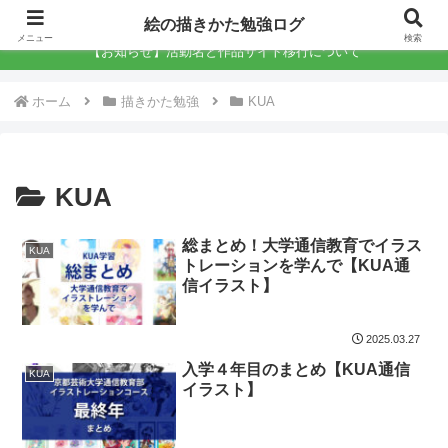
絵の描きかた勉強ログ
絵の描きかた勉強ログ
メニュー
検索
【お知らせ】活動名と作品サイト移行について
ホーム
描きかた勉強
KUA
KUA
総まとめ！大学通信教育でイラス
KUA
トレーションを学んで【KUA通
信イラスト】
2025.03.27
入学４年目のまとめ【KUA通信
KUA
イラスト】