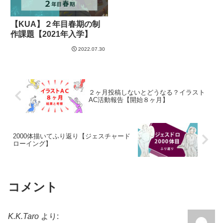
【KUA】２年目春期の制
作課題【2021年入学】
2022.07.30
２ヶ月投稿しないとどうなる？イラスト
AC活動報告【開始８ヶ月】
2000体描いてふり返り【ジェスチャード
ローイング】
コメント
K.K.Taro
より: