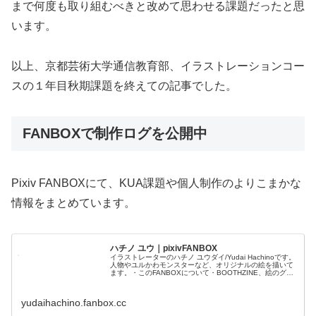
まで何度も取り組むべきと改めて思わせる課題だったと思
います。
以上、京都芸術大学通信教育部、イラストレーションコー
スの１年目秋期課題を終えての記事でした。
FANBOXで制作ログを公開中
Pixiv FANBOXにて、KUA課題や個人制作のよりこまかな
情報をまとめています。
ハチノ ユウ｜pixivFANBOX
イラストレーターのハチノ ユウダイ/Yudai Hachinoです。
人物やユルかわモンスターなど、オリジナルの絵を描いて
ます。・このFANBOXについて・BOOTHZINE、絵のグッ
ズを販売しています。＝＝＝I also use Ko-fi...
yudaihachino.fanbox.cc