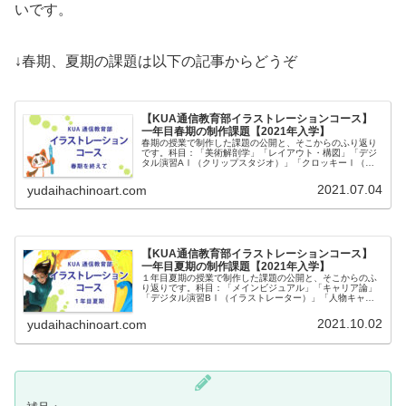
いです。
↓春期、夏期の課題は以下の記事からどうぞ
【KUA通信教育部イラストレーションコース】
一年目春期の制作課題【2021年入学】
春期の授業で制作した課題の公開と、そこからのふり返り
です。科目：「美術解剖学」「レイアウト・構図」「デジ
タル演習AⅠ（クリップスタジオ）」「クロッキーⅠ（ヌ
ード）」「色彩基礎」
2021.07.04
yudaihachinoart.com
【KUA通信教育部イラストレーションコース】
一年目夏期の制作課題【2021年入学】
１年目夏期の授業で制作した課題の公開と、そこからのふ
り返りです。科目：「メインビジュアル」「キャリア論」
「デジタル演習BⅠ（イラストレーター）」「人物キャラ
クター基礎Ⅰ」
2021.10.02
yudaihachinoart.com