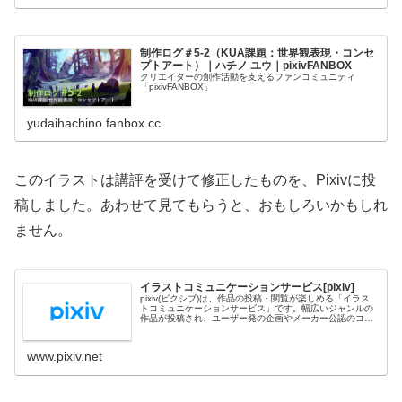
制作ログ＃5-2（KUA課題：世界観表現・コンセ
プトアート）｜ハチノ ユウ｜pixivFANBOX
クリエイターの創作活動を支えるファンコミュニティ
「pixivFANBOX」
yudaihachino.fanbox.cc
このイラストは講評を受けて修正したものを、Pixivに投
稿しました。あわせて見てもらうと、おもしろいかもしれ
ません。
イラストコミュニケーションサービス[pixiv]
pixiv(ピクシブ)は、作品の投稿・閲覧が楽しめる「イラス
トコミュニケーションサービス」です。幅広いジャンルの
作品が投稿され、ユーザー発の企画やメーカー公認のコン
テストが開催されています。
www.pixiv.net