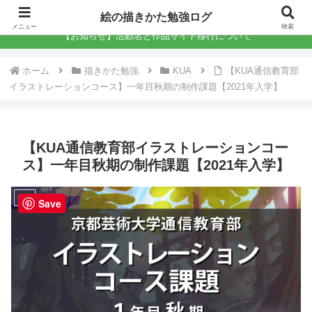
絵の描きかた勉強ログ
絵の描きかた勉強ログ
メニュー
検索
【お知らせ】活動名と作品サイト移行について
ホーム
描きかた勉強
KUA
【KUA通信教育部
イラストレーションコース】一年目秋期の制作課題【2021年入学】
【KUA通信教育部イラストレーションコー
ス】一年目秋期の制作課題【2021年入学】
KUA
Save