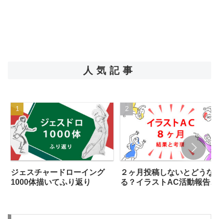
人気記事
ジェスチャードローイング
２ヶ月投稿しないとどうな
1000体描いてふり返り
る？イラストAC活動報告
【開始８ヶ月】