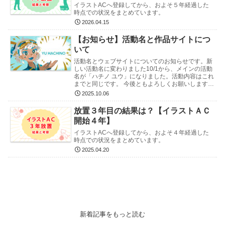
イラストACへ登録してから、およそ５年経過した
時点での状況をまとめています。
2026.04.15
【お知らせ】活動名と作品サイトにつ
いて
活動名とウェブサイトについてのお知らせです。新
しい活動名に変わりました10/1から、メインの活動
名が「ハチノ ユウ」になりました。活動内容はこれ
までと同じです。 今後ともよろしくお願いします。
SNSのIDなどは、以前からのものをそのまま使用…
2025.10.06
放置３年目の結果は？【イラストＡＣ
開始４年】
イラストACへ登録してから、およそ４年経過した
時点での状況をまとめています。
2025.04.20
新着記事をもっと読む