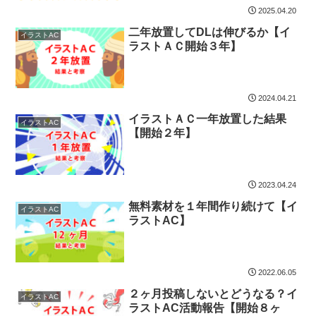
2025.04.20
二年放置してDLは伸びるか【イ
イラストAC
ラストＡＣ開始３年】
2024.04.21
イラストＡＣ一年放置した結果
イラストAC
【開始２年】
2023.04.24
無料素材を１年間作り続けて【イ
イラストAC
ラストAC】
2022.06.05
２ヶ月投稿しないとどうなる？イ
イラストAC
ラストAC活動報告【開始８ヶ