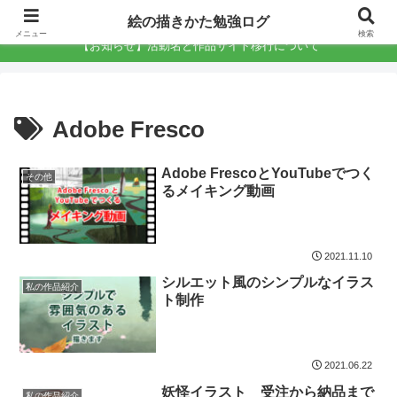
絵の描きかた勉強ログ
絵の描きかた勉強ログ
メニュー
検索
【お知らせ】活動名と作品サイト移行について
Adobe Fresco
Adobe FrescoとYouTubeでつく
その他
るメイキング動画
2021.11.10
シルエット風のシンプルなイラス
私の作品紹介
ト制作
2021.06.22
妖怪イラスト 受注から納品まで
私の作品紹介