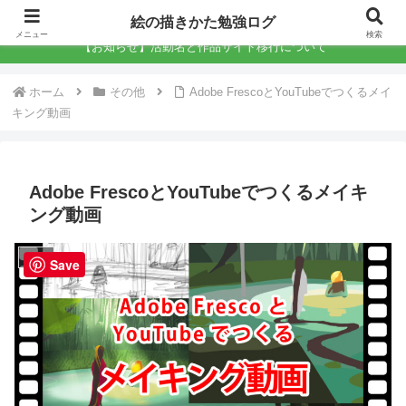
絵の描きかた勉強ログ
絵の描きかた勉強ログ
メニュー
検索
【お知らせ】活動名と作品サイト移行について
ホーム
その他
Adobe FrescoとYouTubeでつくるメイ
キング動画
Adobe FrescoとYouTubeでつくるメイキ
ング動画
その他
Save