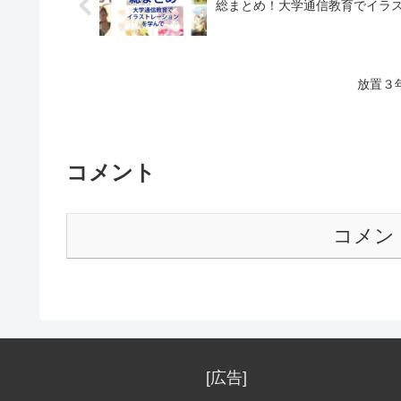
総まとめ！大学通信教育でイラス
放置３
コメント
コメン
[広告]